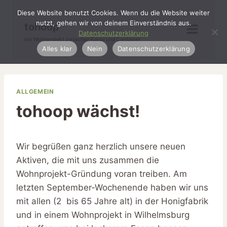
Zum
Diese Website benutzt Cookies. Wenn du die Website weiter
Inhalt
nutzt, gehen wir von deinem Einverständnis aus.
tohoop
springen
Datenschutzerklärung
ein Wohnprojekt zwischen Kanal und Container
Alles klar
Nein
Datenschutzerklärung
ALLGEMEIN
tohoop wächst!
Wir begrüßen ganz herzlich unsere neuen
Aktiven, die mit uns zusammen die
Wohnprojekt-Gründung voran treiben. Am
letzten September-Wochenende haben wir uns
mit allen (2 bis 65 Jahre alt) in der Honigfabrik
und in einem Wohnprojekt in Wilhelmsburg