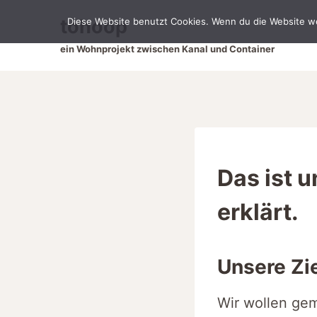
Zum
tohoop
Diese Website benutzt Cookies. Wenn du die Website we
Inhalt
springen
ein Wohnprojekt zwischen Kanal und Container
Das ist 
erklärt.
Unsere Zi
Wir wollen ge