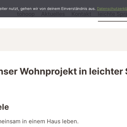
iter nutzt, gehen wir von deinem Einverständnis aus.
Datenschutzerkl
tohoop
Aktuelles
Kontakt
leichte Sp
unser Wohnprojekt in leichter
ele
meinsam in einem Haus leben.