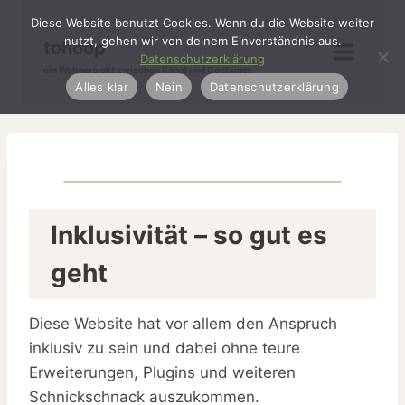
Zum
Diese Website benutzt Cookies. Wenn du die Website weiter
Inhalt
nutzt, gehen wir von deinem Einverständnis aus.
tohoop
springen
Datenschutzerklärung
ein Wohnprojekt zwischen Kanal und Container
Alles klar
Nein
Datenschutzerklärung
Inklusivität – so gut es
geht
Diese Website hat vor allem den Anspruch
inklusiv zu sein und dabei ohne teure
Erweiterungen, Plugins und weiteren
Schnickschnack auszukommen.