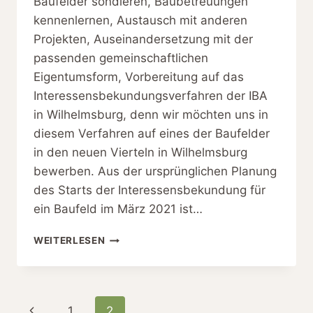
Baufelder sondieren, Baubetreuungen
kennenlernen, Austausch mit anderen
Projekten, Auseinandersetzung mit der
passenden gemeinschaftlichen
Eigentumsform, Vorbereitung auf das
Interessensbekundungsverfahren der IBA
in Wilhelmsburg, denn wir möchten uns in
diesem Verfahren auf eines der Baufelder
in den neuen Vierteln in Wilhelmsburg
bewerben. Aus der ursprünglichen Planung
des Starts der Interessensbekundung für
ein Baufeld im März 2021 ist…
WAS
WEITERLESEN
AKTUELL
BEI
UNS
ANSTEHT
Seitennavigation
Vorherige
1
2