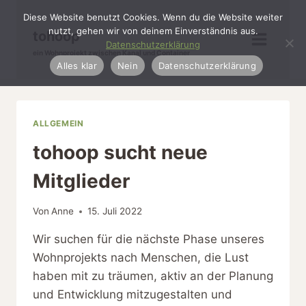
Zum
Diese Website benutzt Cookies. Wenn du die Website weiter
Inhalt
nutzt, gehen wir von deinem Einverständnis aus.
tohoop
springen
Datenschutzerklärung
ein Wohnprojekt zwischen Kanal und Container
Alles klar
Nein
Datenschutzerklärung
ALLGEMEIN
tohoop sucht neue
Mitglieder
Von
Anne
15. Juli 2022
Wir suchen für die nächste Phase unseres
Wohnprojekts nach Menschen, die Lust
haben mit zu träumen, aktiv an der Planung
und Entwicklung mitzugestalten und